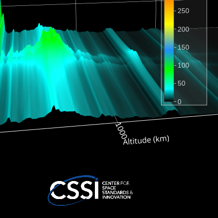
250
200
150
100
50
0