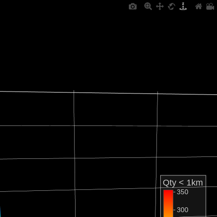
Qty < 1km
350
300